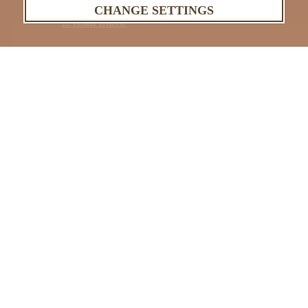
prenotale in anticipo quando vuoi tu!!
CHANGE SETTINGS
... read more