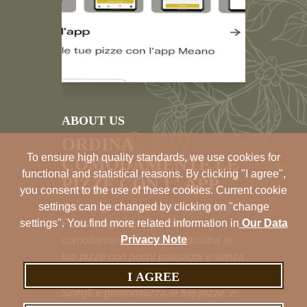
ABOUT US
ORDINA
To ensure high quality standards, we use cookies for
COMODAMENTE LE
functional and statistical reasons. By clicking "I agree",
PIZZE CON L' APP
you consent to the use of these cookies. Current cookie
settings can be changed by clicking on "change
Scarica gratuitamente l' App: "Meano
settings". You find more related information in
Our Data
Pizza" dagli store e ordina
Privacy Note
comodamente dai tuoi dispositivi le
tue pizze con pochi passaggi e senza
attese telefoniche.
I AGREE
Scegli e personalizza le tue pizze e